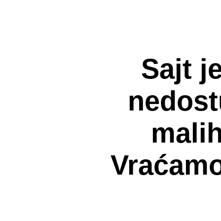
Sajt j
nedost
malih
Vraćamo