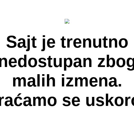
Sajt je trenutno
nedostupan zbo
malih izmena.
raćamo se uskor