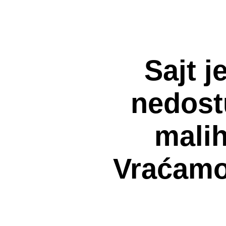
Sajt j
nedost
malih
Vraćamo