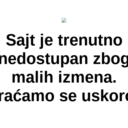
Sajt je trenutno
nedostupan zbo
malih izmena.
raćamo se uskor