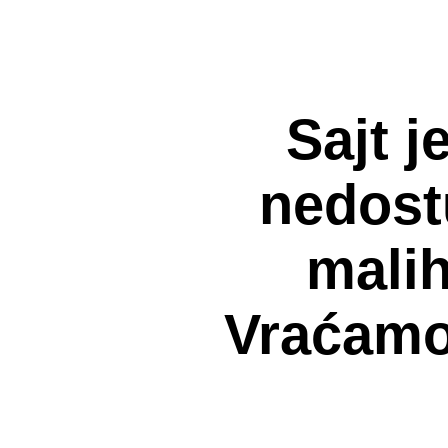
Sajt j
nedost
malih
Vraćamo